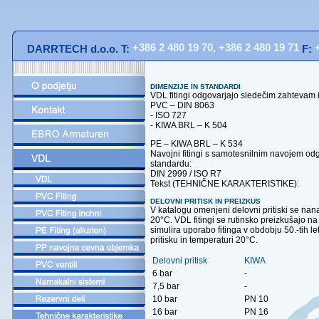
+386 2 480 19 70, +386 2 480 19 71
+
DARRTECH d.o.o.
T:
F:
DIMENZIJE IN STANDARDI
VDL fitingi odgovarjajo sledečim zahtevam 
PVC – DIN 8063
- ISO 727
- KIWA BRL – K 504
PE – KIWA BRL – K 534
Navojni fitingi s samotesnilnim navojem o
standardu:
DIN 2999 / ISO R7
Tekst (TEHNIČNE KARAKTERISTIKE):
DELOVNI PRITISK IN PREIZKUS
V katalogu omenjeni delovni pritiski se nana
20°C. VDL fitingi se rutinsko preizkušajo na 
simulira uporabo fitinga v obdobju 50.-tih 
pritisku in temperaturi 20°C.
Delovni pritisk
KIWA
6 bar
-
7,5 bar
-
10 bar
PN 10
16 bar
PN 16