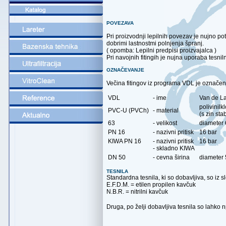
POVEZAVA
Pri proizvodnji lepilnih povezav je nujno po
dobrimi lastnostmi polnjenja špranj.
( opomba: Lepilni predpisi proizvajalca )
Pri navojnih fitingih je nujna uporaba tesnil
OZNAČEVANJE
Večina fitingov iz programa VDL je označe
VDL
- ime
Van de La
polivinil
PVC-U (PVCh)
- material
(s zin sta
63
- velikost
diameter
PN 16
- nazivni pritisk
16 bar
KIWA PN 16
- nazivni pritisk
16 bar
- skladno KIWA
DN 50
- cevna širina
diameter
TESNILA
Standardna tesnila, ki so dobavljiva, so iz 
E.F.D.M. = etilen propilen kavčuk
N.B.R. = nitrilni kavčuk
Druga, po želji dobavljiva tesnila so lahko np